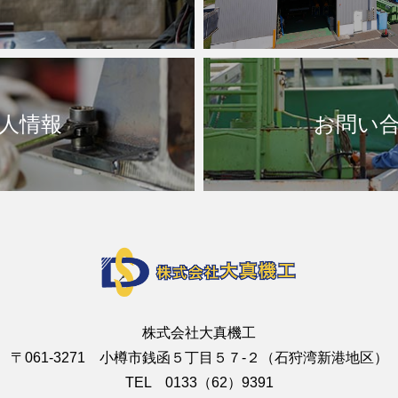
人情報
お問い
株式会社大真機工
〒061-3271 小樽市銭函５丁目５７-２（石狩湾新港地区）
TEL 0133（62）9391